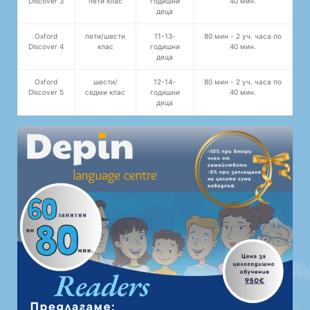
Discover 3
пети клас
годишни
40 мин.
деца
Oxford
пети/шести
11-13-
80 мин - 2 уч. часа по
Discover 4
клас
годишни
40 мин.
деца
Oxford
шести/
12-14-
80 мин - 2 уч. часа по
Discover 5
седми клас
годишни
40 мин.
деца