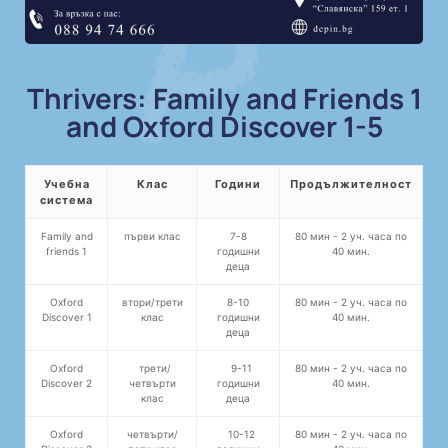
Thrivers: Family and Friends 1
and Oxford Discover 1-5
Учебна
Клас
Години
Продължителност
система
Family and
първи клас
7-8
80 мин - 2 уч. часа по
friends 1
годишни
40 мин.
деца
Oxford
втори/трети
8-10
80 мин - 2 уч. часа по
Discover 1
клас
годишни
40 мин.
деца
Oxford
трети/
9-11
80 мин - 2 уч. часа по
Discover 2
четвърти
годишни
40 мин.
клас
деца
Oxford
четвърти/
10-12
80 мин - 2 уч. часа по