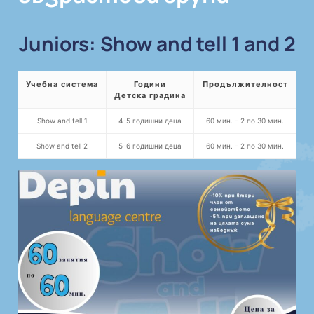
Juniors: Show and tell 1 and 2
Учебна система
Години
Продължителност
Детска градина
Show and tell 1
4-5 годишни деца
60 мин. - 2 по 30 мин.
Show and tell 2
5-6 годишни деца
60 мин. - 2 по 30 мин.