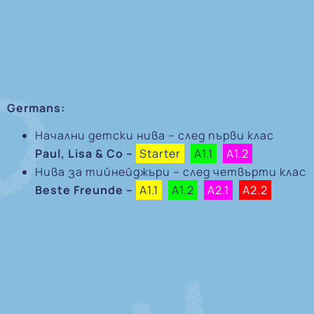
Germans:
Начални детски нива – след първи клас
Paul, Lisa & Co –
Starter
A1.1
A1.2
Нива за тийнейджъри – след четвърти клас
Beste Freunde –
A1.1
A1.2
A2.1
A2.2